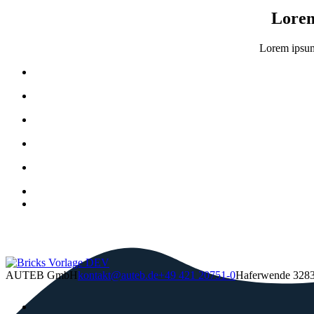
Lorem 
Lorem ipsum 
AUTEB GmbH
kontakt@auteb.de
+49 421 20751-0
Haferwende 3
28