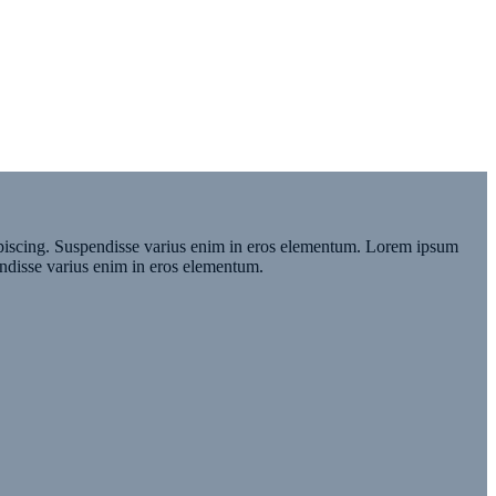
ipiscing. Suspendisse varius enim in eros elementum. Lorem ipsum
endisse varius enim in eros elementum.