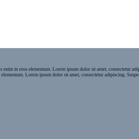
ius enim in eros elementum. Lorem ipsum dolor sit amet, consectetur ad
os elementum. Lorem ipsum dolor sit amet, consectetur adipiscing. Susp