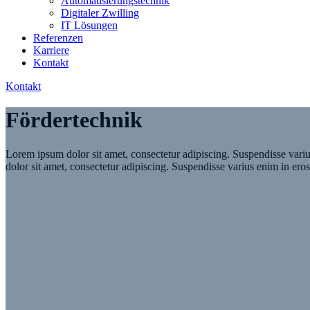
Automatisierungstechnik
Digitaler Zwilling
IT Lösungen
Referenzen
Karriere
Kontakt
Kontakt
Fördertechnik
Lorem ipsum dolor sit amet, consectetur adipiscing. Suspendisse var
dolor sit amet, consectetur adipiscing. Suspendisse varius enim in er